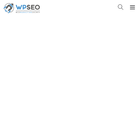
10 tecniche
SEO
infallibili
GRATIS.
Perché non