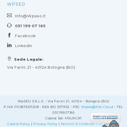
WPSEO
Info@wpseo.it
051 199 07 165
Facebook
LinkedIn
Sede Legale:
Via Farini, 21 - 40124 Bologna (BO)
WpSEO S.r.l.s. - Via Farini 21, 40124 - Bologna (BO)
P.IVA IT03676131208 - REA BO 537952 - PEC
Wpseo@pec.cloud
- TEL
051.19907165
Codice Sdi: M5UXCR1
Cookie Policy
|
Privacy Policy
|
Termini E Condizioni Di Servizio
|