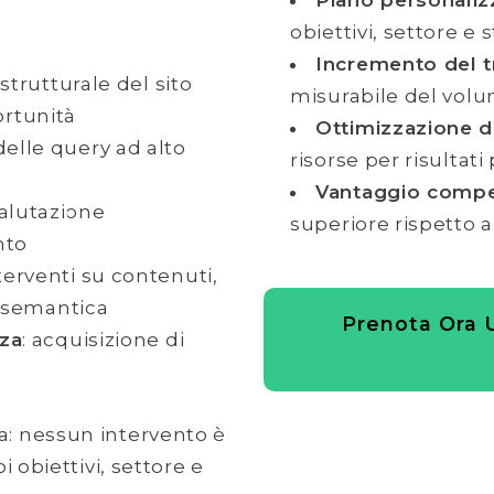
Piano personaliz
obiettivi, settore e 
Incremento del t
 strutturale del sito
misurabile del volum
ortunità
Ottimizzazione d
 delle query ad alto
risorse per risultati
Vantaggio compet
valutazione
superiore rispetto 
nto
nterventi su contenuti,
a semantica
Prenota Ora 
zza
: acquisizione di
a: nessun intervento è
i obiettivi, settore e