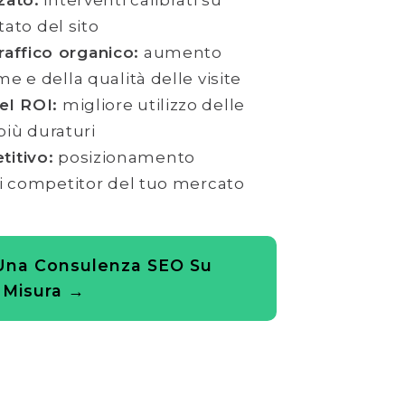
zato:
interventi calibrati su
stato del sito
raffico organico:
aumento
e e della qualità delle visite
el ROI:
migliore utilizzo delle
 più duraturi
itivo:
posizionamento
ai competitor del tuo mercato
Una Consulenza SEO Su
Misura →