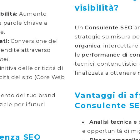
visibilità?
ilità:
Aumento
e parole chiave a
Un
Consulente SEO
an
e.
strategie su misura p
ti:
Conversione del
organica
, intercettare
 vendite attraverso
le
performance di con
nel
.
tecnici, contenutistici
itiva delle criticità di
finalizzata a ottenere
cità del sito (Core Web
Vantaggi di af
ento del tuo brand
Consulente SE
ale per i futuri
Analisi tecnica e 
e opportunità di m
lenza SEO