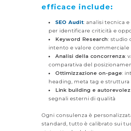
efficace include:
SEO Audit
: analisi tecnica e
per identificare criticità e opp
Keyword Research
: studio
intento e valore commerciale
Analisi della concorrenza
: 
comparativa del posizioname
Ottimizzazione on-page
: i
heading, meta tag e struttur
Link building e autorevole
segnali esterni di qualità
Ogni consulenza è personalizzat
standard, tutto è calibrato sui tuo