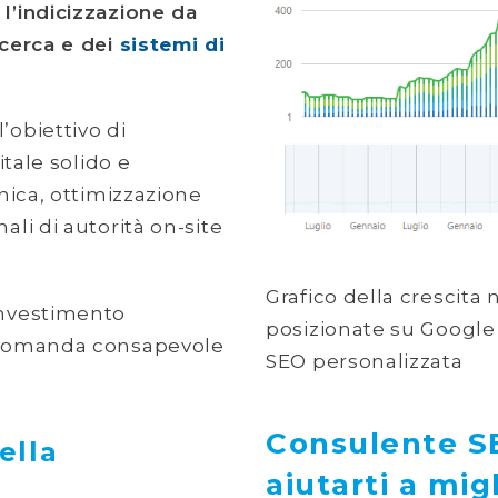
l’indicizzazione da
icerca e dei
sistemi di
’obiettivo di
itale solido e
cnica, ottimizzazione
ali di autorità on-site
Grafico della crescita
investimento
posizionate su Google
a domanda consapevole
SEO personalizzata
Consulente S
ella
aiutarti a migl