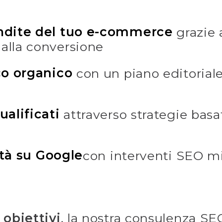
ndite del tuo e-commerce
grazie 
 alla conversione
co organico
con un piano editoriale
ualificati
attraverso strategie bas
lità su Google
con interventi SEO mis
i
obiettivi
, la nostra consulenza SE