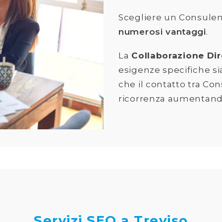
Scegliere un Consule
numerosi vantaggi
.
La
Collaborazione Dir
esigenze specifiche si
che il contatto tra Co
ricorrenza aumentando
Servizi SEO a Treviso