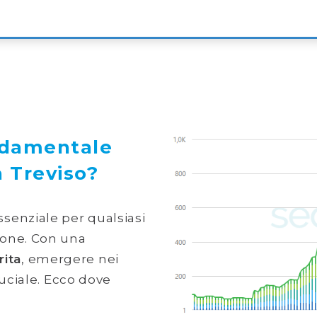
ndamentale
a Treviso?
ssenziale per qualsiasi
ione. Con una
ita
, emergere nei
ruciale. Ecco dove