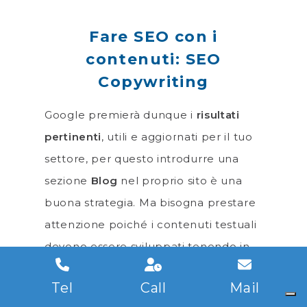
Fare SEO con i
contenuti: SEO
Copywriting
Google premierà dunque i
risultati
pertinenti
, utili e aggiornati per il tuo
settore, per questo introdurre una
sezione
Blog
nel proprio sito è una
buona strategia. Ma bisogna prestare
attenzione poiché i contenuti testuali
devono essere sviluppati tenendo in
considerazione una
serie di buone
Tel
Call
Mail
pratiche
: