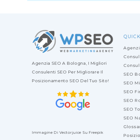
QUICK
Agenz
Consu
Agenzia SEO
A Bologna, I Migliori
Consul
Consulenti SEO
Per Migliorare Il
SEO B
Posizionamento SEO Del Tuo Sito
!
SEO Mi
SEO Fi
SEO R
SEO To
SEO Na
Glossa
Immagine Di Vectorjuice
Su Freepik
Posizi