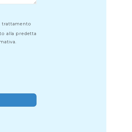
l trattamento
ito alla predetta
rmativa.