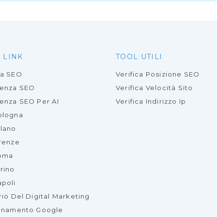
 LINK
TOOL UTILI
ia SEO
Verifica Posizione SEO
lenza SEO
Verifica Velocità Sito
enza SEO Per AI
Verifica Indirizzo Ip
ologna
lano
renze
oma
rino
poli
rio Del Digital Marketing
onamento Google