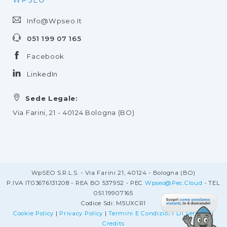
Info@wpseo.it
051 199 07 165
Facebook
LinkedIn
Sede Legale:
Via Farini, 21 - 40124 Bologna (BO)
WpSEO S.r.l.s. - Via Farini 21, 40124 - Bologna (BO)
P.IVA IT03676131208 - REA BO 537952 - PEC
Wpseo@pec.cloud
- TEL
051.19907165
Codice Sdi: M5UXCR1
Cookie Policy
|
Privacy Policy
|
Termini E Condizioni Di Servizio
|
Credits