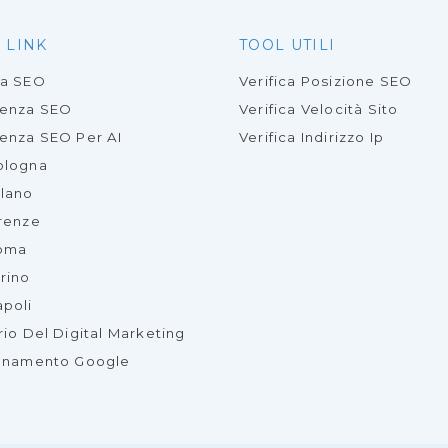
 LINK
TOOL UTILI
ia SEO
Verifica Posizione SEO
lenza SEO
Verifica Velocità Sito
enza SEO Per AI
Verifica Indirizzo Ip
ologna
lano
renze
oma
rino
poli
rio Del Digital Marketing
onamento Google