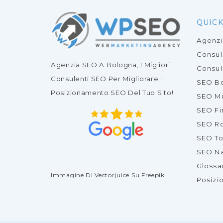
QUICK
Agenz
Consu
Agenzia SEO
A Bologna, I Migliori
Consul
Consulenti SEO
Per Migliorare Il
SEO B
Posizionamento SEO Del Tuo Sito
!
SEO Mi
SEO Fi
SEO R
SEO To
SEO Na
Glossa
Immagine Di Vectorjuice
Su Freepik
Posizi