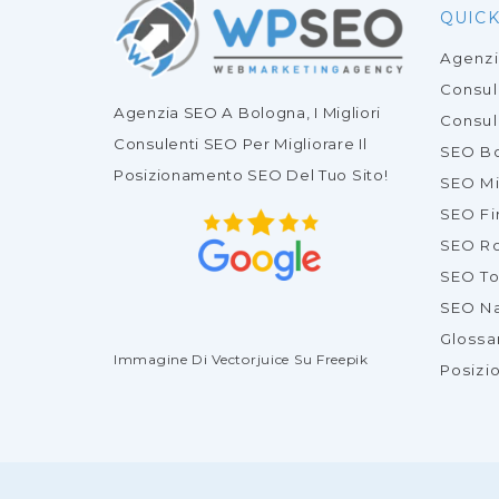
QUICK
Agenz
Consu
Agenzia SEO
A Bologna, I Migliori
Consul
Consulenti SEO
Per Migliorare Il
SEO B
Posizionamento SEO Del Tuo Sito
!
SEO Mi
SEO Fi
SEO R
SEO To
SEO Na
Glossa
Immagine Di Vectorjuice
Su Freepik
Posizi