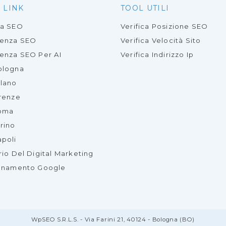
 LINK
TOOL UTILI
ia SEO
Verifica Posizione SEO
lenza SEO
Verifica Velocità Sito
enza SEO Per AI
Verifica Indirizzo Ip
ologna
lano
renze
oma
rino
poli
rio Del Digital Marketing
onamento Google
WpSEO S.r.l.s. - Via Farini 21, 40124 - Bologna (BO)