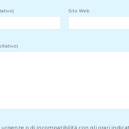
tativo)
Sito Web
ltativo)
 urgenze o di incompatibilità con gli orari indicati