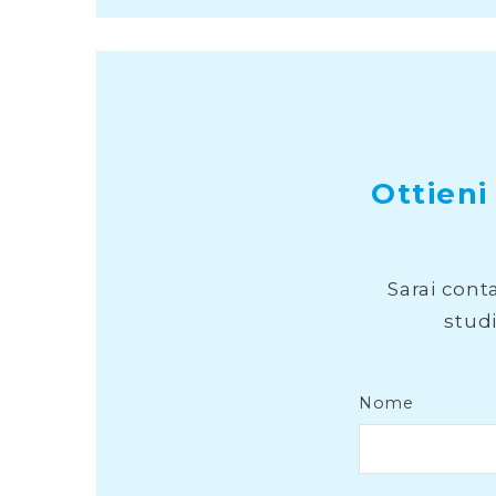
Ottieni
Sarai cont
stud
Nome