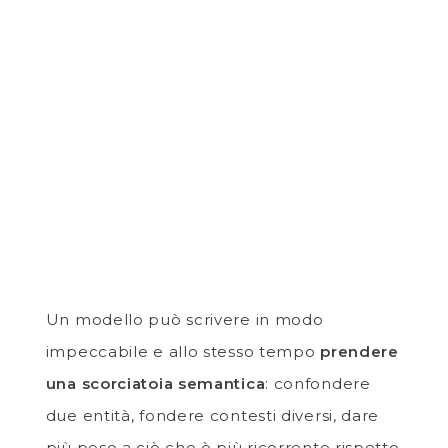
Un modello può scrivere in modo
impeccabile e allo stesso tempo
prendere
una scorciatoia semantica
: confondere
due entità, fondere contesti diversi, dare
più peso a ciò che è più ricorrente rispetto