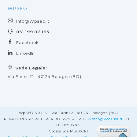
WPSEO
Info@wpseo.it
051 199 07 165
Facebook
LinkedIn
Sede Legale:
Via Farini, 21 - 40124 Bologna (BO)
WpSEO S.r.l.s. - Via Farini 21, 40124 - Bologna (BO)
P.IVA IT03676131208 - REA BO 537952 - PEC
Wpseo@pec.cloud
- TEL
051.19907165
Codice Sdi: M5UXCR1