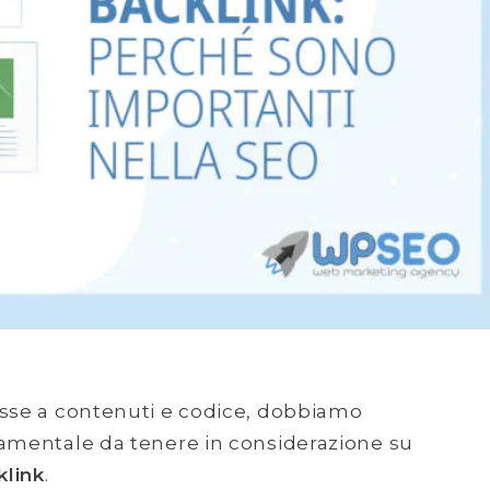
asse a contenuti e codice, dobbiamo
damentale da tenere in considerazione su
klink
.