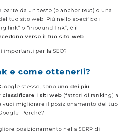
 parte da un testo (o anchor text) o una
l tuo sito web. Più nello specifico il
 link” o “inbound link”, è il
oncedono verso il tuo sito web
.
ì importanti per la SEO?
nk e come ottenerli?
o Google stesso, sono
uno dei più
 classificare i siti web
(fattori di ranking) a
e vuoi migliorare il posizionamento del tuo
a Google. Perché?
liore posizionamento nella SERP di