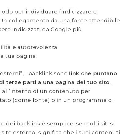
odo per individuare (indicizzare e
 Un collegamento da una fonte attendibile
sere indicizzati da Google più
lità e autorevolezza:
lla tua pagina.
k esterni”, i backlink sono
link che puntano
i terze parti a una pagina del tuo sito
.
 all’interno di un contenuto per
ttato (come fonte) o in un programma di
re dei backlink è semplice: se molti siti si
ito esterno, significa che i suoi contenuti