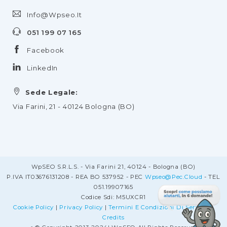
Info@wpseo.it
051 199 07 165
Facebook
LinkedIn
Sede Legale:
Via Farini, 21 - 40124 Bologna (BO)
WpSEO S.r.l.s. - Via Farini 21, 40124 - Bologna (BO)
P.IVA IT03676131208 - REA BO 537952 - PEC
Wpseo@pec.cloud
- TEL
051.19907165
Codice Sdi: M5UXCR1
Cookie Policy
|
Privacy Policy
|
Termini E Condizioni Di Servizio
|
Credits