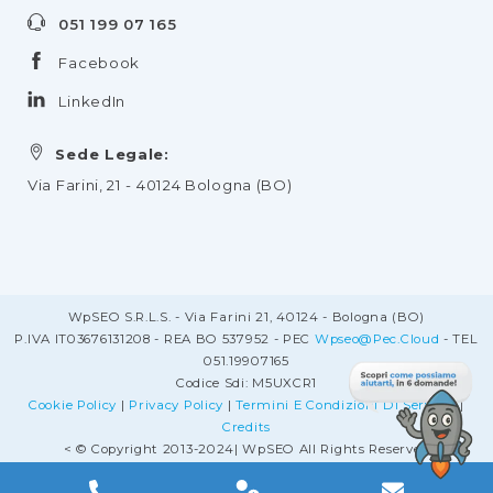
051 199 07 165
Facebook
LinkedIn
Sede Legale:
Via Farini, 21 - 40124 Bologna (BO)
WpSEO S.r.l.s. - Via Farini 21, 40124 - Bologna (BO)
P.IVA IT03676131208 - REA BO 537952 - PEC
Wpseo@pec.cloud
- TEL
051.19907165
Codice Sdi: M5UXCR1
Cookie Policy
|
Privacy Policy
|
Termini E Condizioni Di Servizio
|
Credits
< © Copyright 2013-2024| WpSEO All Rights Reserved