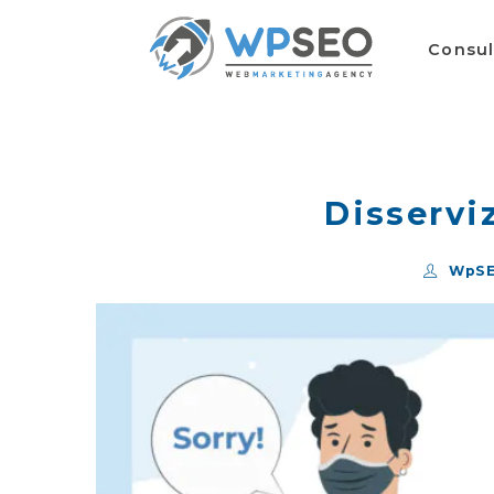
Consu
Disservi
WpS