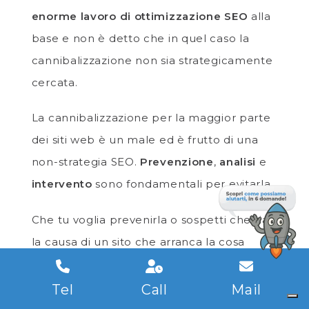
enorme lavoro di ottimizzazione SEO
alla
base e non è detto che in quel caso la
cannibalizzazione non sia strategicamente
cercata.
La cannibalizzazione per la maggior parte
dei siti web è un male ed è frutto di una
non-strategia SEO.
Prevenzione
,
analisi
e
intervento
sono fondamentali per evitarla.
Che tu voglia prevenirla o sospetti che sia
la causa di un sito che arranca la cosa
migliore da fare è iniziare con un
audit
SEO
serio.
Contattaci
per ottenere
Tel
Call
Mail
un’offerta personalizzata!