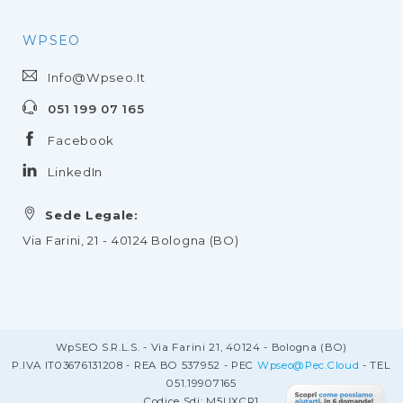
WPSEO
Info@wpseo.it
051 199 07 165
Facebook
LinkedIn
Sede Legale:
Via Farini, 21 - 40124 Bologna (BO)
WpSEO S.r.l.s. - Via Farini 21, 40124 - Bologna (BO)
P.IVA IT03676131208 - REA BO 537952 - PEC
Wpseo@pec.cloud
- TEL
051.19907165
Codice Sdi: M5UXCR1